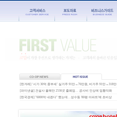
[한겨레] ‘시가 30억 종부세’ 실거주 91만→76만원, 비거주 91만→318
[파이낸셜] 건설사 올해만 2530곳 줄폐업… 공사비 인상에 업황악화
[한국경제] "6000억 내겠다" 했는데…성수동 '80평 아파트'에 초비상