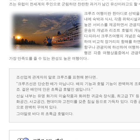
즈는 유럽이 전세계의 주인으로 군림하던 찬란한 과거가 남긴 유산이라고도 할 수
크루즈 여행이란 한마디로 선박을
내에 숙박과 식사, 각종 위락시설
높은 서비스를 제공하면서 관광지
운송의 개념과 리조트 호텔의 개념
다.따라서 크루즈여행의 개념은 
하여 비교적 장거리의 항해를 하
항구나 관광지에 하선하여 여행하는
행은 각종 여행상품중에서 관광
가장 만족도를 줄 수 있는 완성도 높은 여행이다..
조선업계 관계자의 말로 크루즈를 표현해 본다면..
"크루즈선은 단순한 배가 아닙니다. 배의 기능과 호텔 기능이 완벽하게 
죠. 겉은 배인데 안은 초특급 호텔인 셈입니다."
선실 내부는 유명 화가의 미술작품과 화려한 귀금속 장식품, 최고급 TV 등
화공간, 사교공간, 현대미와 고전미를 갖춘 침실 등으로 가득차 있다. 각종
으로 완벽히 꾸며져 있다.
그야말로 바다 위 초특급 호텔이다.