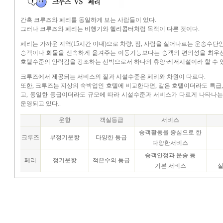
간혹 크루즈와 페리를 동일하게 보는 사람들이 있다.
그러나 크루즈와 페리는 비행기와 헬리콥터처럼 목적이 다른 것이다.
페리는 가까운 지역(15시간 이내)으로 차량, 짐, 사람을 실어나르는 운송수단
승객이나 화물을 신속하게 옮겨주는 이동기능보다는 승객의 편의성을 최우
호텔수준의 안락감을 강조하는 선박으로서 하나의 휴양·레저시설이라 할 수 있
크루즈에서 제공되는 서비스의 질과 시설수준은 페리와 차원이 다르다.
또한, 크루즈는 지상의 숙박업인 호텔에 비교한다면, 같은 호텔이더라도 특급, 
고, 동일한 등급이더라도 규모에 따라 시설수준과 서비스가 다르게 나타나는
운영되고 있다..
운항
객실등급
서비스
승객활동을 중심으로 한
크루즈
부정기운항
다양한 등급
다양한서비스
승객안정과 운송 등
페리
정기운항
적은수의 등급
기본 서비스
실