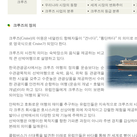
크루즈
우리나라 시장의 동향
세계 시장의 변화추이
크루즈 사업의 분류
크루즈의 등급 분류
크루즈의 정의
크루즈(Cruise)의 어원은 네덜란드 항해자들이 “건너다”, “횡단하다” 의 의미로 쓰던
로 영국식으로 Cruise가 되었다 한다.
크루즈의 사전적 의미는 숙박장소와 음식을 제공하는 비교
적 큰 선박여행으로 설명하고 있다.
한국관광공사에서는 크루즈 여행의 정의를 운송보다는 순
수관광목적의 선박여행으로 숙박, 음식, 위락 등 관광객을
위한 시설을 갖추고 수준높은 관광상품을 제공하면서 수려
한 관광지를 안전하게 순항하는 여행 (운송의 개념 + 호텔의
개념)이라 하고 있다. 유럽인들에게 크루즈는 이미 보편화
되어있는 '여행의 꽃'이다.
안락하고 호화로운 여행의 재미를 추구하는 유럽인들은 지속적으로 크루즈의 시
각 크루즈 회사들은 호사스러운 선상여행 외에 자극적이고 강렬한 체험을 제공하
발이나 선박에서의 다양한 오락 기능에 주력하고 있다.
선박여행은 여행이란 목적지를 향한 가파른 과정이 아니라 주변 경치를 감상하
본래의 의미를 일깨운다.
콜럼버스가 신대륙을 발견한 이래로 유럽인들은 바다를 통해 전 세계로 뻗어 나갔