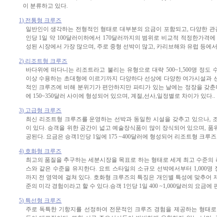
이 분류하고 있다.
1) 전통형 크루즈
일반인이 생각하는 전형적인 형태로 대부분의 요금이 포함되고, 다양한 관광
인당 1일 약 100달러이하에서 170달러까지의 범위로 비교적 적정한가격에
성된 시장에서 가장 많으며, 주로 중형 선박이 많고, 카리브해와 유럽 등에서
2) 리조트형 크루즈
바다위에 떠다니는 리조트라고 불리는 유형으로 대략 500~1,500명 정도 수
이상 수용하는 초대형에 이르기까지 다양하다 선상에 다양한 여가시설과 
적인 크루즈에 비해 분위기가 편안하지만 파티가 있는 날에는 정장을 갖춘다
에 150~350달러 사이에 형성되어 있으며, 계절,선사,일정별로 차이가 있다..
3) 고급형 크루즈
최신 리조트형 크루즈를 운영하는 선박과 동일한 시설을 갖추고 있으나, 
이 있다. 승객을 위한 공간이 넓고 예술장식품이 많이 장식되어 있으며, 
공된다. 요금은 승객1인당 1일에 175 ~400달러에 형성되어 리조트형 크루
4) 호화형 크루즈
최고의 품질을 추구하는 세분시장을 목표로 하는 형태로 세계 최고 수준의
스와 같은 수준을 유지한다. 요트 스타일의 소규모 선박에서부터 1,000
까지 전 영역에 걸쳐 있다. 호화형 크루즈의 특징은 개인별 특성에 맞추어
준의 미각 경험이라고 할 수 있다.승객 1인당 1일 400 ~1,000달러의 요금에
5) 특선형 크루즈
주로 독특한 기항지를 선정하여 전문적인 크루즈 경험을 제공하는 형태로