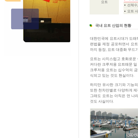
요트
선체수
요트 사례
국내 요트 산업의 현황
대한민국에 요트시대가 도래하
련법을 제정 공포하면서 요트
까지 등장, 요트 대중화 무드
요트는 사치스럽고 호화로운 
커다란 크루져용 요트때문 일 
크루저용 요트는 십수억의 금
식되고 있는 것도 현실이다.
하지만 유사한 크기와 기능의
또한 천차만별로 다양하게 제
그래도 요트는 아직은 먼 나
것도 사실이다.