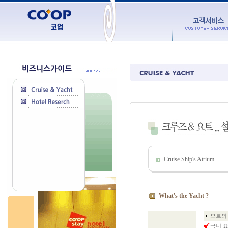
Cruise Ship's Atrium
What's the Yacht ?
요트의
국내 