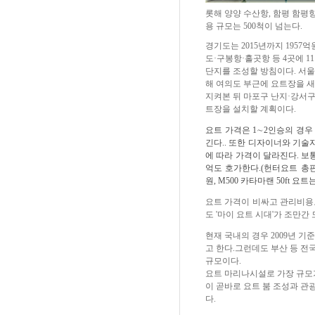
롯해 양양 수산항, 함평 함평항
용 규모는 500척이 넘는다.
경기도는 2015년까지 195
도·구봉항·홀곳항 등 4곳에 1
단지를 조성할 방침이다. 서울
해 여의도 부근에 요트장을 새
지켜본 뒤 마포구 난지·강서구
트장을 설치할 계획이다.
요트 가격은 1∼2인승의 경우
긴다.. 또한 디자이너와 기술
에 따라 가격이 달라진다. 보통
억도 호가한다.(헌터요트 총판업체
원, M500 카타마랜 50ft 요트
요트 가격이 비싸고 관리비용
도 '마이 요트 시대'가 조만
현재 국내의 경우 2009년 기
고 한다.그런데도 부산 등 전
규모이다.
요트 마리나시설로 가장 규모가
이 곧바로 요트 붐 조성과 관
다.